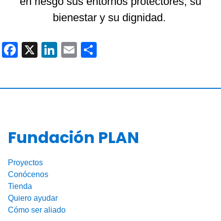
en riesgo sus entornos protectores, su
bienestar y su dignidad.
F
X
Li
E
C
a
n
m
o
c
k
ail
m
e
e
p
b
dI
ar
o
n
tir
Fundación PLAN
o
k
Proyectos
Conócenos
Tienda
Quiero ayudar
Cómo ser aliado