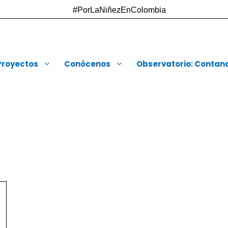
#PorLaNiñezEnColombia
Proyectos
Conócenos
Observatorio: Contando