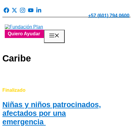
Saltar
al
contenido
+57 (601) 794 0600
Quiero Ayudar
Menú
Caribe
Finalizado
Niñas y niños patrocinados,
afectados por una
emergencia