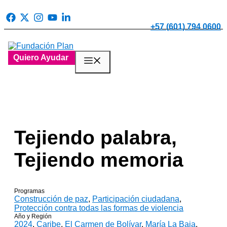
Saltar
al
contenido
+57 (601) 794 0600
Quiero Ayudar
Menú
Tejiendo palabra,
Tejiendo memoria
Programas
Construcción de paz
,
Participación ciudadana
,
Protección contra todas las formas de violencia
Año y Región
2024
,
Caribe
,
El Carmen de Bolívar
,
María La Baja
,