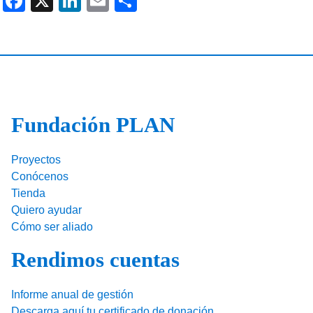
F
X
Li
E
C
a
n
m
o
c
k
ail
m
e
e
p
b
dI
ar
o
n
tir
Fundación PLAN
o
k
Proyectos
Conócenos
Tienda
Quiero ayudar
Cómo ser aliado
Rendimos cuentas
Informe anual de gestión
Descarga aquí tu certificado de donación