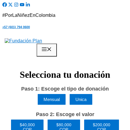
Saltar
al
contenido
#PorLaNiñezEnColombia
+57 (601) 794 0600
Quiero Ayudar
Menú
Selecciona tu donación
Paso 1: Escoge el tipo de donación
Mensual
Unica
Paso 2: Escoge el valor
$40,000
$80,000
$200,000
COP
COP
COP