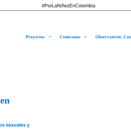
#PorLaNiñezEnColombia
Proyectos
Conócenos
Observatorio: Cont
ven
os sexuales y