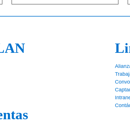
PLAN
Li
Alianz
Traba
Convo
Capta
Intran
Contá
entas