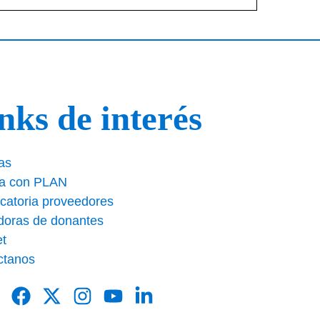
nks de interés
as
ja con PLAN
catoria proveedores
doras de donantes
et
ctanos