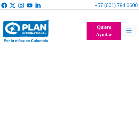
Saltar
+57 (601) 794 0600
al
contenido
Quiero
Me
Ayudar