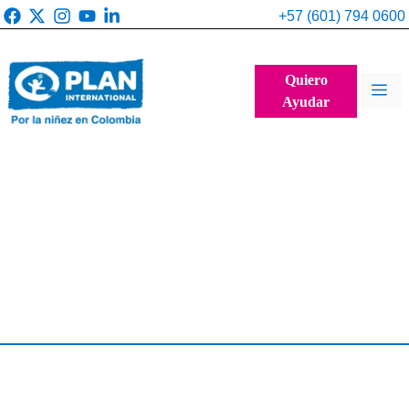
Saltar
+57 (601) 794 0600
al
contenido
Quiero
Me
Ayudar