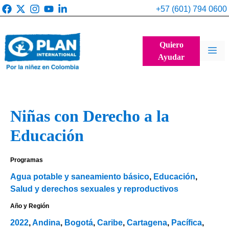
Saltar
+57 (601) 794 0600
al
contenido
Quiero
Me
Ayudar
Niñas con Derecho a la
Educación
Programas
Agua potable y saneamiento básico
,
Educación
,
Salud y derechos sexuales y reproductivos
Año y Región
2022
,
Andina
,
Bogotá
,
Caribe
,
Cartagena
,
Pacífica
,