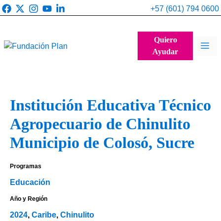
Saltar
+57 (601) 794 0600
al
contenido
Quiero
Me
Ayudar
Institución Educativa Técnico
Agropecuario de Chinulito
Municipio de Colosó, Sucre
Programas
Educación
Año y Región
2024
,
Caribe
,
Chinulito