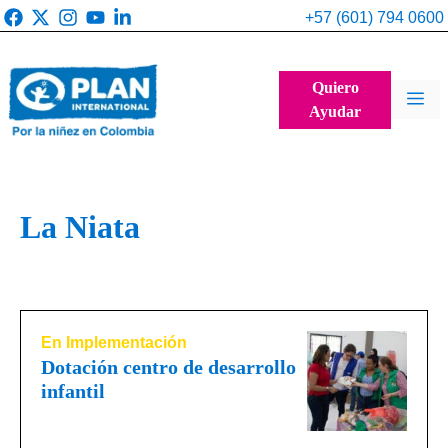
Saltar
+57 (601) 794 0600
al
contenido
Quiero
Me
Ayudar
La Niata
En Implementación
Dotación centro de desarrollo
infantil