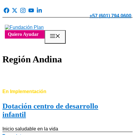
Saltar
al
contenido
+57 (601) 794 0600
Quiero Ayudar
Menú
Región Andina
En Implementación
Dotación centro de desarrollo
infantil
Inicio saludable en la vida