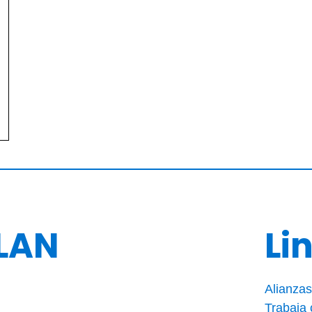
LAN
Li
Alianzas
Trabaja