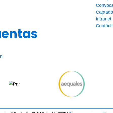
Convoca
Captado
Intranet
Contáct
uentas
ón