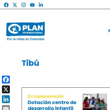
Saltar
al
contenido
Tibú
Facebook
En Implementación
X
Dotación centro de
LinkedIn
desarrollo infantil