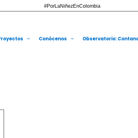
#PorLaNiñezEnColombia
Proyectos
Conócenos
Observatorio: Contando