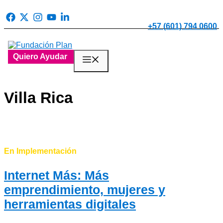
Saltar
al
contenido
+57 (601) 794 0600
Quiero Ayudar
Menú
Villa Rica
En Implementación
Internet Más: Más
emprendimiento, mujeres y
herramientas digitales