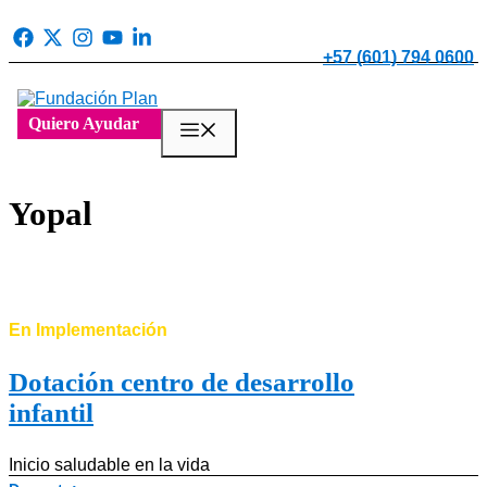
Saltar
al
contenido
+57 (601) 794 0600
Quiero Ayudar
Menú
Yopal
En Implementación
Dotación centro de desarrollo
infantil
Inicio saludable en la vida