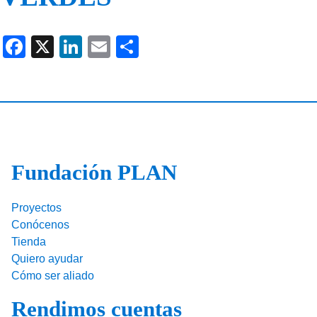
F
X
Li
E
C
a
n
m
o
c
k
ail
m
e
e
p
b
dI
ar
o
n
tir
Fundación PLAN
o
k
Proyectos
Conócenos
Tienda
Quiero ayudar
Cómo ser aliado
Rendimos cuentas