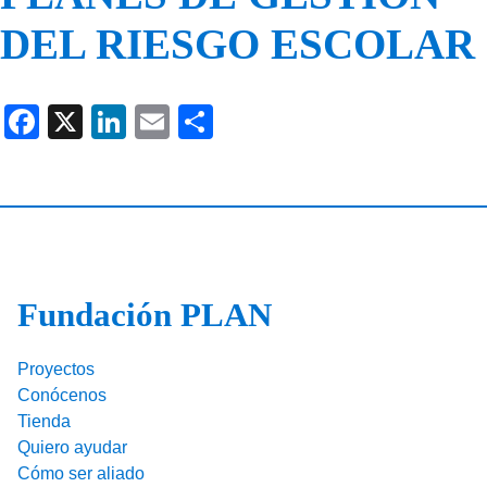
DEL RIESGO ESCOLAR
F
X
Li
E
C
a
n
m
o
c
k
ail
m
e
e
p
b
dI
ar
o
n
tir
Fundación PLAN
o
k
Proyectos
Conócenos
Tienda
Quiero ayudar
Cómo ser aliado