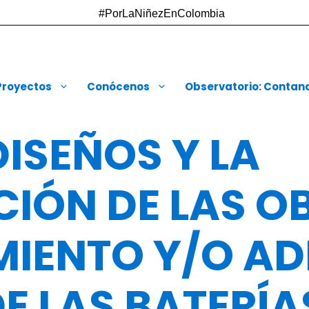
#PorLaNiñezEnColombia
Proyectos
Conócenos
Observatorio: Contando
DISEÑOS Y LA
IÓN DE LAS O
MIENTO Y/O A
E LAS BATERÍA