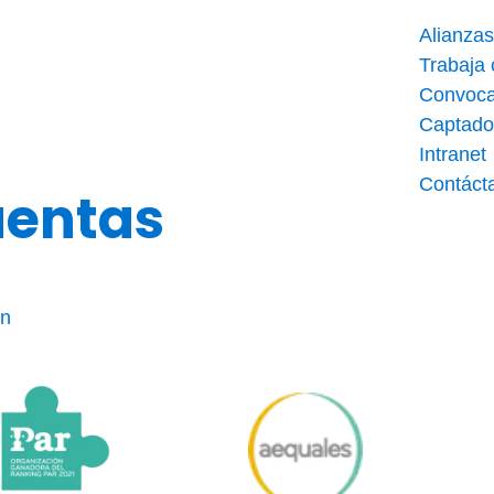
Alianzas
Trabaja
Convoca
Captado
Intranet
Contáct
uentas
ón