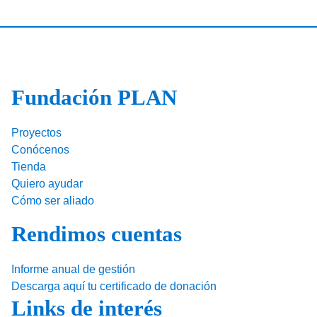
c
k
ail
m
e
e
p
b
dI
ar
o
n
tir
Fundación PLAN
o
k
Proyectos
Conócenos
Tienda
Quiero ayudar
Cómo ser aliado
Rendimos cuentas
Informe anual de gestión
Descarga aquí tu certificado de donación
Links de interés