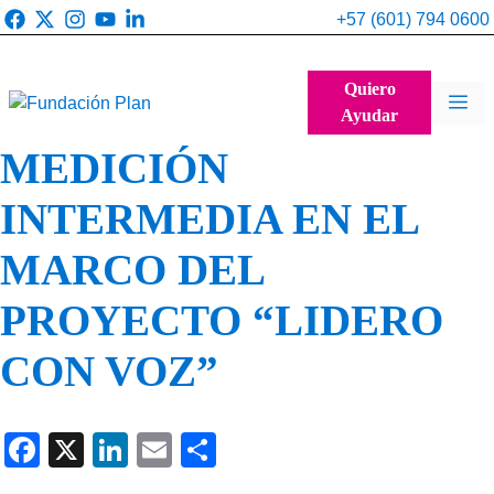
Saltar
+57 (601) 794 0600
al
contenido
Quiero
Me
Ayudar
MEDICIÓN
INTERMEDIA EN EL
MARCO DEL
PROYECTO “LIDERO
CON VOZ”
F
X
Li
E
C
a
n
m
o