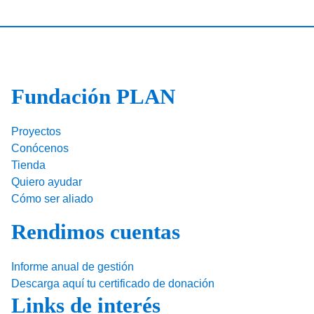
c
k
ail
m
e
e
p
b
dI
ar
o
n
tir
Fundación PLAN
o
k
Proyectos
Conócenos
Tienda
Quiero ayudar
Cómo ser aliado
Rendimos cuentas
Informe anual de gestión
Descarga aquí tu certificado de donación
Links de interés