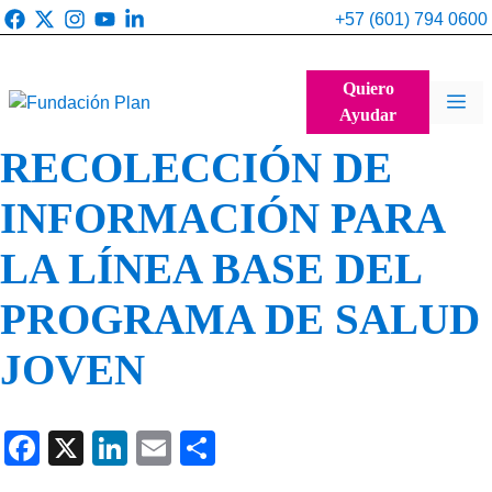
Saltar
+57 (601) 794 0600
al
contenido
Quiero
Me
Ayudar
RECOLECCIÓN DE
INFORMACIÓN PARA
LA LÍNEA BASE DEL
PROGRAMA DE SALUD
JOVEN
F
X
Li
E
C
a
n
m
o