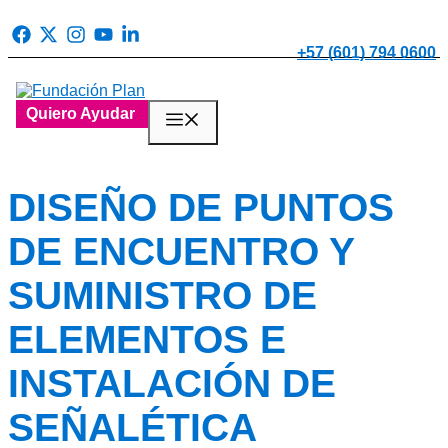
Saltar
al
contenido
+57 (601) 794 0600
Quiero Ayudar
Menú
DISEÑO DE PUNTOS
DE ENCUENTRO Y
SUMINISTRO DE
ELEMENTOS E
INSTALACIÓN DE
SEÑALÉTICA