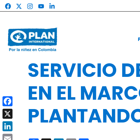
Saltar
al
contenido
SERVICIO D
EN EL MARC
PLANTAND
Facebook
X
LinkedIn