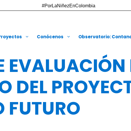
#PorLaNiñezEnColombia
Proyectos
Conócenos
Observatorio: Contando
E EVALUACIÓN
O DEL PROYEC
O FUTURO