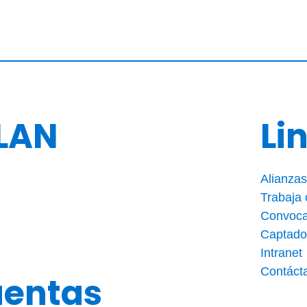
LAN
Li
Alianzas
Trabaja
Convoca
Captado
Intranet
Contáct
uentas