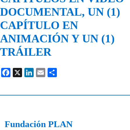
DOCUMENTAL, UN (1)
CAPÍTULO EN
ANIMACIÓN Y UN (1)
TRÁILER
F
X
Li
E
C
a
n
m
o
c
k
ail
m
e
e
p
b
dI
ar
o
n
tir
Fundación PLAN
o