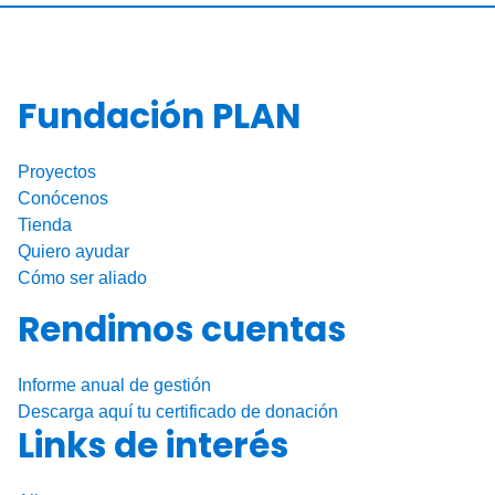
e
e
p
b
dI
ar
o
n
tir
Fundación PLAN
o
k
Proyectos
Conócenos
Tienda
Quiero ayudar
Cómo ser aliado
Rendimos cuentas
Informe anual de gestión
Descarga aquí tu certificado de donación
Links de interés