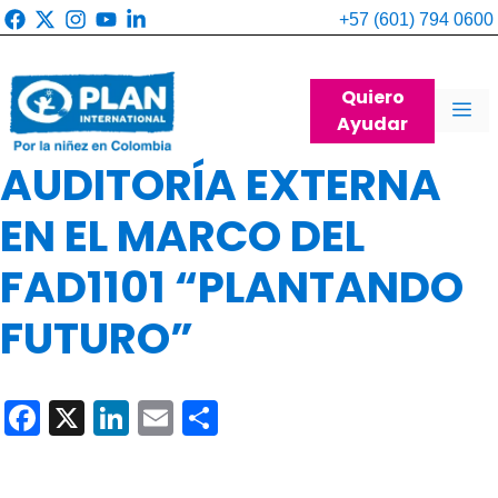
Saltar
+57 (601) 794 0600
al
contenido
Quiero
Me
Ayudar
AUDITORÍA EXTERNA
EN EL MARCO DEL
FAD1101 “PLANTANDO
FUTURO”
F
X
Li
E
C
a
n
m
o
c
k
ail
m