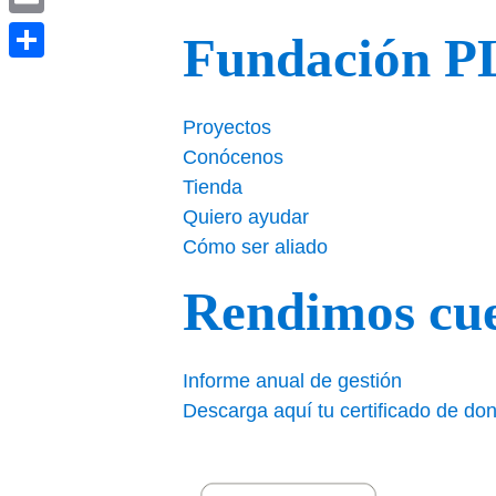
o
n
tir
Email
Fundación 
o
Compartir
k
Proyectos
Conócenos
Tienda
Quiero ayudar
Cómo ser aliado
Rendimos cu
Informe anual de gestión
Descarga aquí tu certificado de do