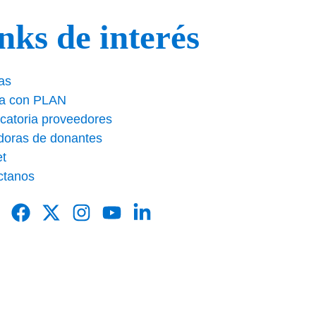
nks de interés
as
ja con PLAN
catoria proveedores
doras de donantes
et
ctanos