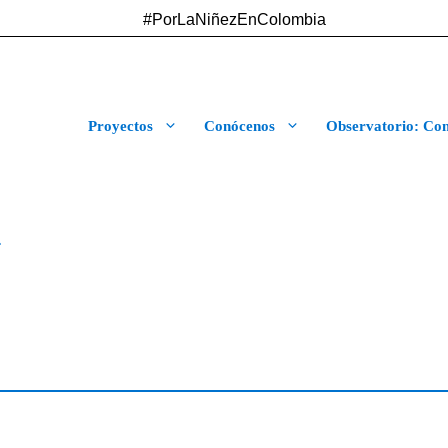
#PorLaNiñezEnColombia
Proyectos
Conócenos
Observatorio: Cont
a