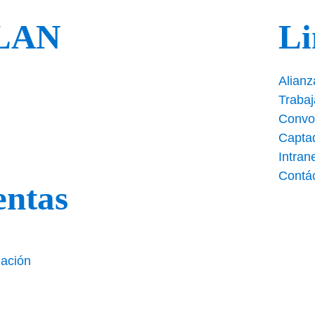
PLAN
Li
Alianz
Traba
Convo
Capta
Intran
Contá
entas
nación