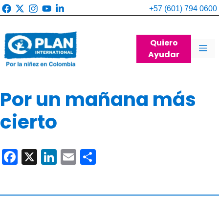
Saltar
+57 (601) 794 0600
al
contenido
Quiero
Me
Ayudar
Por un mañana más
cierto
F
X
Li
E
C
a
n
m
o
c
k
ail
m
e
e
p