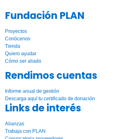
b
dI
ar
o
n
tir
Fundación PLAN
o
k
Proyectos
Conócenos
Tienda
Quiero ayudar
Cómo ser aliado
Rendimos cuentas
Informe anual de gestión
Descarga aquí tu certificado de donación
Links de interés
Alianzas
Trabaja con PLAN
Convocatoria proveedores