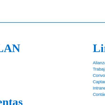
PLAN
Li
Alianz
Traba
Convo
Capta
Intran
Contá
entas