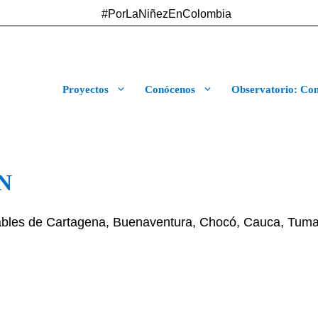
#PorLaNiñezEnColombia
Proyectos
Conócenos
Observatorio: Cont
N
bles de Cartagena, Buenaventura, Chocó, Cauca, Tuma