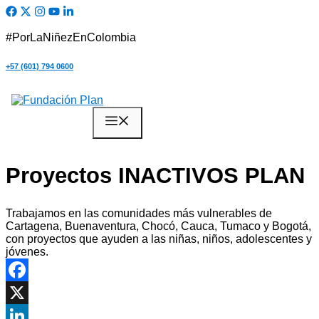
Saltar
al
contenido
#PorLaNiñezEnColombia
+57 (601) 794 0600
Quiero Ayudar
Menú
Proyectos INACTIVOS PLAN
Trabajamos en las comunidades más vulnerables de
Cartagena, Buenaventura, Chocó, Cauca, Tumaco y Bogotá,
con proyectos que ayuden a las niñas, niños, adolescentes y
jóvenes.
Facebook
X