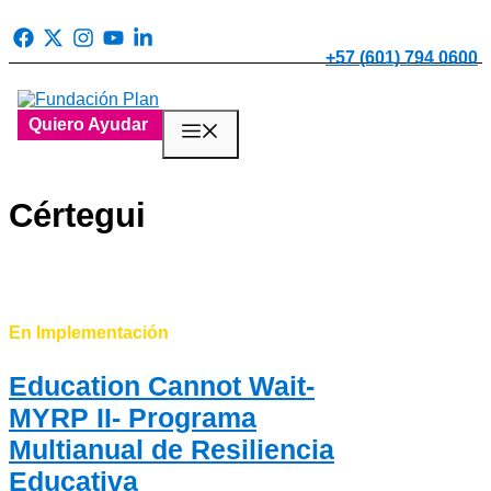
Saltar
al
contenido
+57 (601) 794 0600
Quiero Ayudar
Menú
Cértegui
En Implementación
Education Cannot Wait-
MYRP II- Programa
Multianual de Resiliencia
Educativa