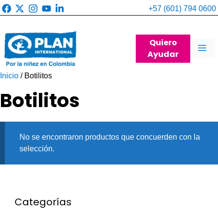
Saltar
+57 (601) 794 0600
al
contenido
Quiero
Me
Ayudar
Inicio
/ Botilitos
Botilitos
No se encontraron productos que concuerden con la
selección.
Categorías