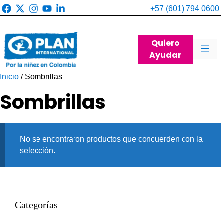
Saltar
+57 (601) 794 0600
al
contenido
Quiero
Me
Ayudar
Inicio
/ Sombrillas
Sombrillas
No se encontraron productos que concuerden con la
selección.
Categorías