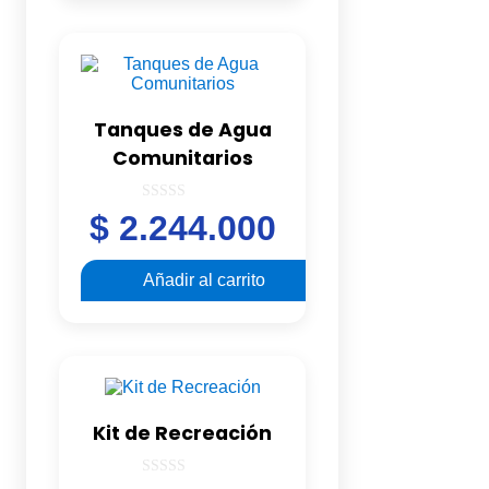
Tanques de Agua
Comunitarios
0
$
2.244.000
out
of
5
Añadir al carrito
Kit de Recreación
0