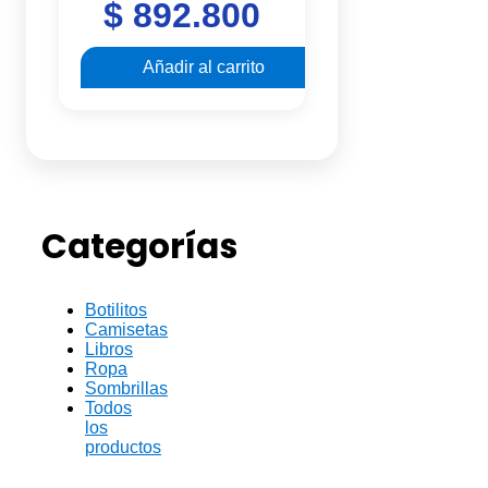
$
892.800
out
of
5
Añadir al carrito
Categorías
Botilitos
Camisetas
Libros
Ropa
Sombrillas
Todos
los
productos