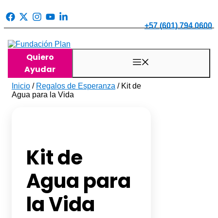
Saltar
al
contenido
+57 (601) 794 0600
Quiero
Menú
Ayudar
Inicio
/
Regalos de Esperanza
/ Kit de
Agua para la Vida
Kit de
Agua para
la Vida