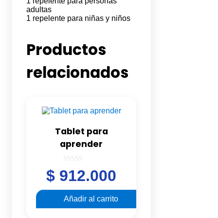
1 repelente para personas
adultas
1 repelente para niñas y niños
Productos
relacionados
Tablet para
aprender
0
$
912.000
out
of
5
Añadir al carrito