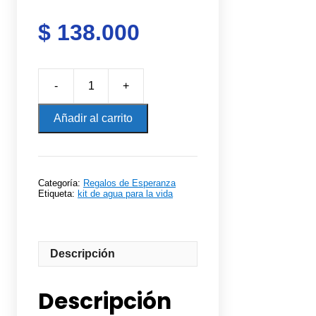
$
138.000
-
+
Kit
de
Añadir al carrito
Agua
para
la
Vida
cantidad
Categoría:
Regalos de Esperanza
Etiqueta:
kit de agua para la vida
Descripción
Descripción