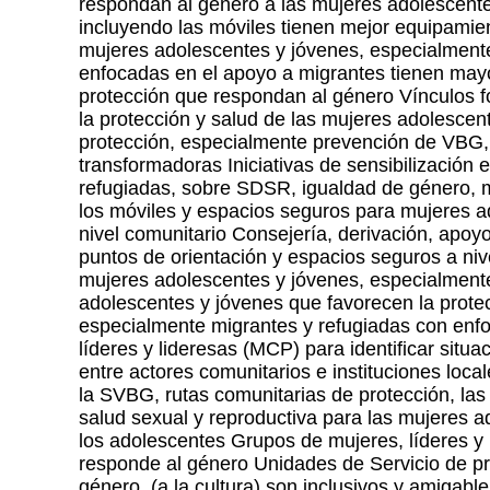
respondan al género a las mujeres adolescente
incluyendo las móviles tienen mejor equipamien
mujeres adolescentes y jóvenes, especialmente
enfocadas en el apoyo a migrantes tienen mayor
protección que respondan al género Vínculos fo
la protección y salud de las mujeres adolesce
protección, especialmente prevención de VBG,
transformadoras Iniciativas de sensibilización
refugiadas, sobre SDSR, igualdad de género, 
los móviles y espacios seguros para mujeres a
nivel comunitario Consejería, derivación, apoy
puntos de orientación y espacios seguros a niv
mujeres adolescentes y jóvenes, especialment
adolescentes y jóvenes que favorecen la protec
especialmente migrantes y refugiadas con enf
líderes y lideresas (MCP) para identificar sit
entre actores comunitarios e instituciones loc
la SVBG, rutas comunitarias de protección, las 
salud sexual y reproductiva para las mujeres a
los adolescentes Grupos de mujeres, líderes y 
responde al género Unidades de Servicio de pr
género, (a la cultura) son inclusivos y amigabl