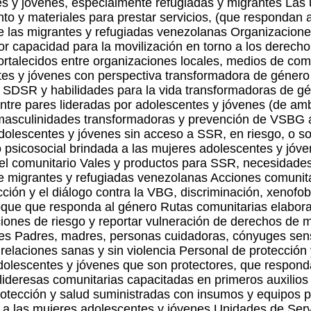
s y jóvenes, especialmente refugiadas y migrantes Las 
to y materiales para prestar servicios, (que respondan a
 las migrantes y refugiadas venezolanas Organizacione
 capacidad para la movilización en torno a los derechos
rtalecidos entre organizaciones locales, medios de comu
ntes y jóvenes con perspectiva transformadora de géner
 SDSR y habilidades para la vida transformadoras de g
 entre pares lideradas por adolescentes y jóvenes (de a
masculinidades transformadoras y prevención de VSBG 
dolescentes y jóvenes sin acceso a SSR, en riesgo, o s
o psicosocial brindada a las mujeres adolescentes y jóve
el comunitario Vales y productos para SSR, necesidades 
e migrantes y refugiadas venezolanas Acciones comunita
ción y el diálogo contra la VBG, discriminación, xenofo
oque que responda al género Rutas comunitarias elabor
uaciones de riesgo y reportar vulneración de derechos de
ales Padres, madres, personas cuidadoras, cónyuges sens
relaciones sanas y sin violencia Personal de protección 
dolescentes y jóvenes que son protectores, que respondan
lideresas comunitarias capacitadas en primeros auxilios 
otección y salud suministradas con insumos y equipos p
e a las mujeres adolescentes y jóvenes Unidades de Servi