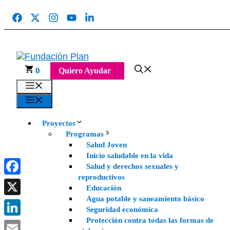
Saltar
al
contenido
0
Quiero Ayudar
Menú
Menú
Proyectos
Programas
Salud Joven
Inicio saludable en la vida
Salud y derechos sexuales y
reproductivos
Facebook
Educación
Agua potable y saneamiento básico
X
Seguridad económica
Protección contra todas las formas de
LinkedIn