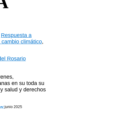
A
,
Respuesta a
 cambio climático
,
 del Rosario
venes,
anas en su toda su
 y salud y derechos
in:
junio 2025