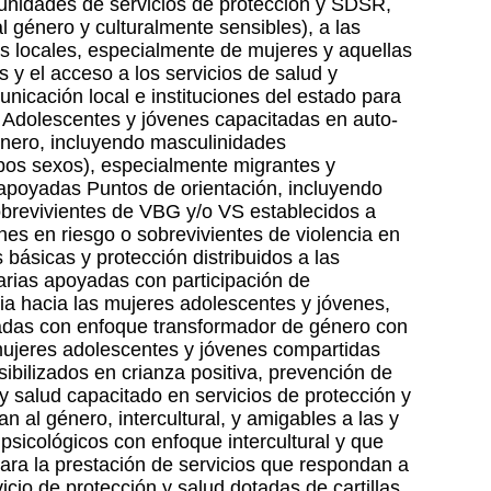
unidades de servicios de protección y SDSR,
l género y culturalmente sensibles), a las
s locales, especialmente de mujeres y aquellas
 y el acceso a los servicios de salud y
nicación local e instituciones del estado para
o Adolescentes y jóvenes capacitadas en auto-
énero, incluyendo masculinidades
mbos sexos), especialmente migrantes y
apoyadas Puntos de orientación, incluyendo
obrevivientes de VBG y/o VS establecidos a
nes en riesgo o sobrevivientes de violencia en
básicas y protección distribuidos a las
rias apoyadas con participación de
bia hacia las mujeres adolescentes y jóvenes,
adas con enfoque transformador de género con
 mujeres adolescentes y jóvenes compartidas
ibilizados en crianza positiva, prevención de
y salud capacitado en servicios de protección y
 al género, intercultural, y amigables a las y
psicológicos con enfoque intercultural y que
ara la prestación de servicios que respondan a
cio de protección y salud dotadas de cartillas