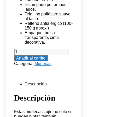
Estampado por ambos
lados.
Tela lino poliéster; suave
al tacto.
Relleno antialérgico (100-
150 g aprox.)
Empaque: bolsa
transparente, cinta
decorativa.
Muñeca
4
Añadir al carrito
cantidad
Categoría:
Muñecas
Descripción
Descripción
Estas muñecas cojín no solo se
pueden pintar, también