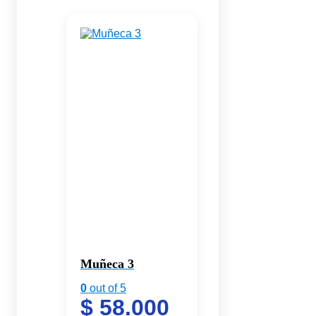
Muñeca 3
0
out of 5
$
58.000