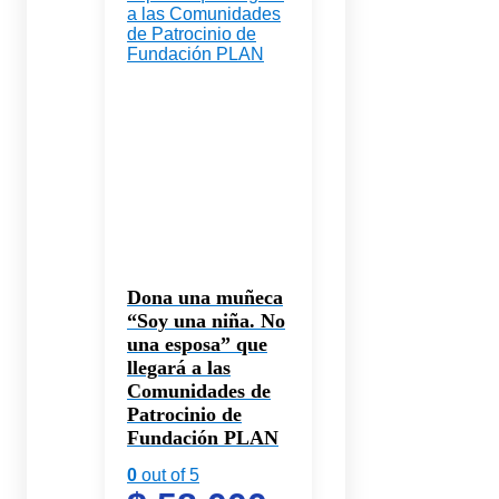
Dona una muñeca
“Soy una niña. No
una esposa” que
llegará a las
Comunidades de
Patrocinio de
Fundación PLAN
0
out of 5