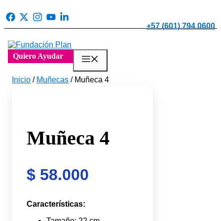
Saltar
al
contenido
+57 (601) 794 0600
Quiero Ayudar
Menú
Inicio
/
Muñecas
/ Muñeca 4
Muñeca 4
$
58.000
Características:
Tamaño: 22 cm.