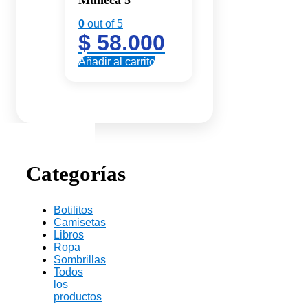
Muñeca 5
0
out of 5
$
58.000
Añadir al carrito
Categorías
Botilitos
Camisetas
Libros
Ropa
Sombrillas
Todos
los
productos