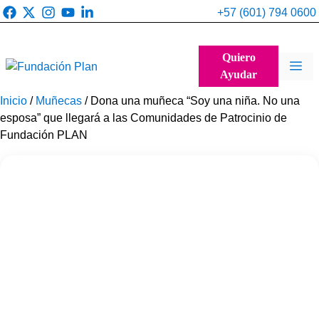
Saltar
+57 (601) 794 0600
al
contenido
Quiero
Me
Ayudar
Inicio
/
Muñecas
/ Dona una muñeca “Soy una niña. No una
esposa” que llegará a las Comunidades de Patrocinio de
Fundación PLAN