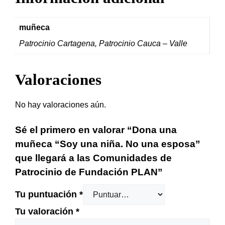
las
Comunidades
muñeca
de
Patrocinio Cartagena, Patrocinio Cauca – Valle
Patrocinio
de
Valoraciones
Fundación
PLAN
cantidad
No hay valoraciones aún.
Sé el primero en valorar “Dona una
muñeca “Soy una niña. No una esposa”
que llegará a las Comunidades de
Patrocinio de Fundación PLAN”
Tu puntuación
*
Tu valoración
*