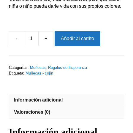
niña o niño pueda darle vida con sus propios colores.
-
+
Añadir al carrito
Dona
una
muñeca
“Soy
Categorías:
Muñecas
,
Regalos de Esperanza
Etiqueta:
Muñecas - cojín
una
niña.
No
una
Información adicional
esposa”
Valoraciones (0)
que
llegará
Información adicional
a