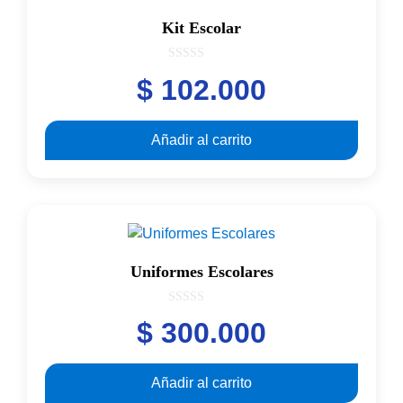
Kit Escolar
0
$
102.000
o
u
t
o
f
Añadir al carrito
5
Uniformes Escolares
0
$
300.000
o
u
t
o
f
Añadir al carrito
5