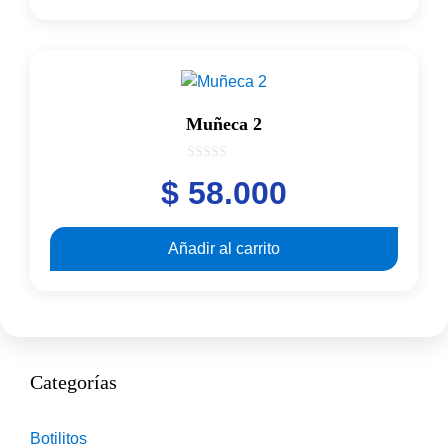
Muñeca 2
0
$
58.000
o
u
t
o
f
Añadir al carrito
5
Categorías
Botilitos